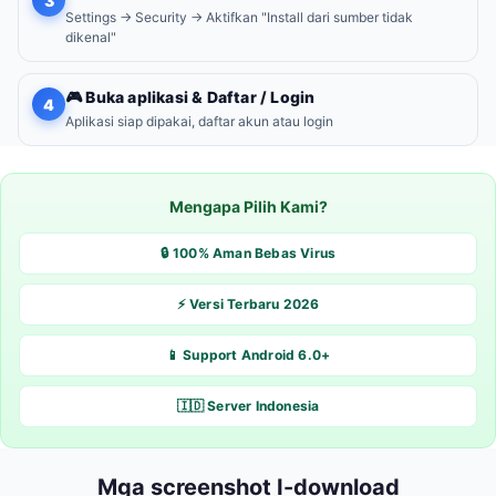
3
Settings → Security → Aktifkan "Install dari sumber tidak
dikenal"
🎮 Buka aplikasi & Daftar / Login
4
Aplikasi siap dipakai, daftar akun atau login
Mengapa Pilih Kami?
🔒 100% Aman Bebas Virus
⚡ Versi Terbaru 2026
📱 Support Android 6.0+
🇮🇩 Server Indonesia
Mga screenshot I-download