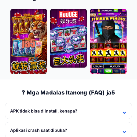
❓ Mga Madalas Itanong (FAQ) ja5
APK tidak bisa diinstall, kenapa?
Aplikasi crash saat dibuka?