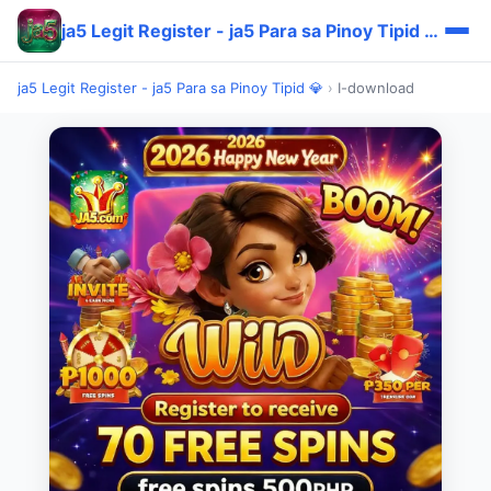
ja5 Legit Register - ja5 Para sa Pinoy Tipid 💎
ja5 Legit Register - ja5 Para sa Pinoy Tipid 💎
›
I-download