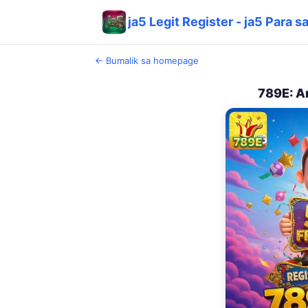
ja5 Legit Register - ja5 Para s
← Bumalik sa homepage
789E: A