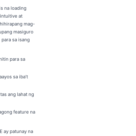
is na loading
ntuitive at
ahihirapang mag-
s upang masiguro
 para sa isang
itin para sa
ayos sa iba’t
tas ang lahat ng
agong feature na
E ay patunay na