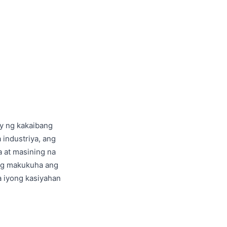
y ng kakaibang
 industriya, ang
 at masining na
ang makukuha ang
a iyong kasiyahan