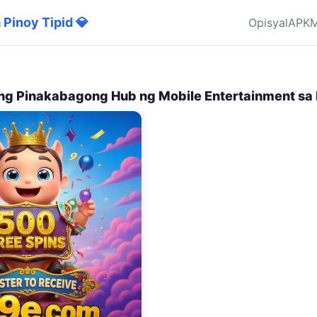
a Pinoy Tipid 💎
Opisyal
APK
M
ng Pinakabagong Hub ng Mobile Entertainment sa P