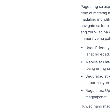
Pagdating sa asp
time at matatag n
madaling intind
navigate sa loob
ang zero-lag na k
immersive na pa
User-Friendly 
lahat ng edad.
Mabilis at Ma
ibang uri ng 
Seguridad at 
impormasyon n
Regular na Up
magpapanatili
Huwag nang magp