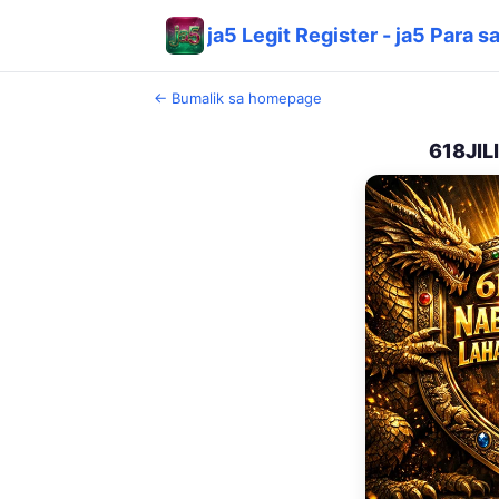
ja5 Legit Register - ja5 Para s
← Bumalik sa homepage
618JIL