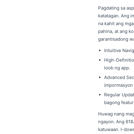
Pagdating sa aspe
katatagan. Ang i
na kahit ang mga
pahina, at ang k
garantisadong wa
Intuitive Navi
High-Definiti
loob ng app.
Advanced Secu
impormasyon 
Regular Updat
bagong featur
Huwag nang magp
ngayon. Ang 618J
katuwaan. I-down