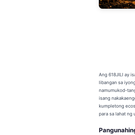
Ang 618JILI ay i
libangan sa iyon
namumukod-tangi
isang nakakaengg
kumpletong ecos
para sa lahat ng 
Pangunahin