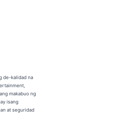
g de-kalidad na
ertainment,
upang makabuo ng
 ay isang
an at seguridad