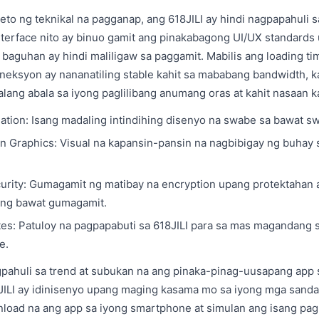
to ng teknikal na pagganap, ang 618JILI ay hindi nagpapahuli sa 
nterface nito ay binuo gamit ang pinakabagong UI/UX standard
 baguhan ay hindi maliligaw sa paggamit. Mabilis ang loading t
oneksyon ay nananatiling stable kahit sa mababang bandwidth, k
lang abala sa iyong paglilibang anumang oras at kahit nasaan k
gation: Isang madaling intindihing disenyo na swabe sa bawat swi
on Graphics: Visual na kapansin-pansin na nagbibigay ng buhay 
rity: Gumagamit ng matibay na encryption upang protektahan 
ng bawat gumagamit.
es: Patuloy na pagpapabuti sa 618JILI para sa mas magandang 
e.
ahuli sa trend at subukan na ang pinaka-pinag-uusapang app
ILI ay idinisenyo upang maging kasama mo sa iyong mga sandal
load na ang app sa iyong smartphone at simulan ang isang pag