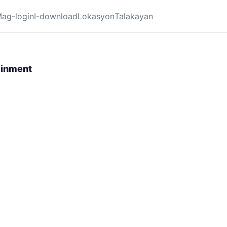
ag-login
I-download
Lokasyon
Talakayan
ainment