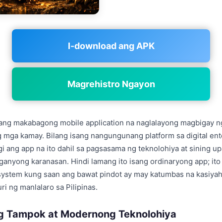
I-download ang APK
Magrehistro Ngayon
sang makabagong mobile application na naglalayong magbigay n
g mga kamay. Bilang isang nangungunang platform sa digital ent
 ang app na ito dahil sa pagsasama ng teknolohiya at sining 
anyong karanasan. Hindi lamang ito isang ordinaryong app; ito
ystem kung saan ang bawat pindot ay may katumbas na kasiyah
uri ng manlalaro sa Pilipinas.
g Tampok at Modernong Teknolohiya