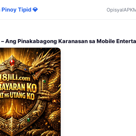
a Pinoy Tipid 💎
Opisyal
APK
M
I – Ang Pinakabagong Karanasan sa Mobile Entert