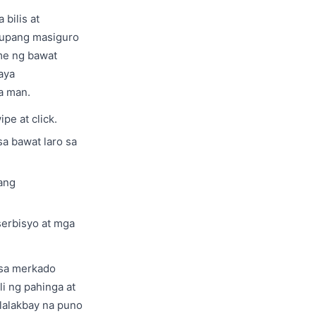
bilis at
s upang masiguro
ime ng bawat
aya
a man.
pe at click.
sa bawat laro sa
ang
serbisyo at mga
 sa merkado
i ng pahinga at
lalakbay na puno